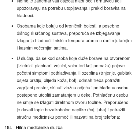
Nemojte zanemarivati osjećaj hladnoće i drhtavicu koji
upozoravaju na potrebu utopljavanja i prekid boravka na
hladnoći.
Osobama koje boluju od kroničnih bolesti, a posebno
dišnog ili srčanog sustava, preporuča se izbjegavanje
izlaganja hladnoći i niskim temperaturama u ranim jutarnjim
i kasnim večernjim satima.
U slučaju da se kod osoba koje duže borave na otvorenom
(izletnici, planinari, vojnici, volonteri koji pomažu) pojave
početni simptomi pothlađivanja ili ozeblina (trnjenje, gubitak
osjeta prstiju, blijeda koža, bol), odmah treba potražiti
zagrijani prostor, skinuti vlažnu odjeću i pothlađenu osobu
postepeno utopliti zamatanjem u deke. Pothlađenu osobu
ne smije se izlagati direktnom izvoru topline. Preporučeno
je davati tople bezalkoholne napitke (čaj, juha) i potražiti
stručnu medicinsku pomoć ili nazvati
na broj telefona:
194 - Hitna medicinska služba