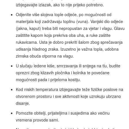
izbjegavajte izlazak, ako to nije prijeko potrebno.
Odjenite više slojeva tople odjeće, po mogućnosti od
materijala koji zadržavaju toplinu (vuna). Vanjski dio odjeće
(jakna, kaput) treba biti nepropustan za vjetar i vlagu. Glavu
zaštitite kapom koja prekriva oba uha, a ruke zaštite
rukavicama. Usta je dobro prekriti šalom zbog sprečavanja
udisanja hladnog zraka. Izuzetno je važna topla, udobna
zimska obuća otporna na vlagu.
U slučaju ledene kiše, smrzavanja ili snijega na tlu, budite
oprezni zbog klizavih pločnika i kolnika te povećane
mogućnosti pada i prijeloma kostiju.
Kod niskih temperatura izbjegavajte teže fizičke poslove na
otvorenom prostoru i sve aktivnosti koje uzrokuju ubrzano
disanje.
Pomozite obitelji, prijateljima i susjedima ako većinu
vremena provode sami.