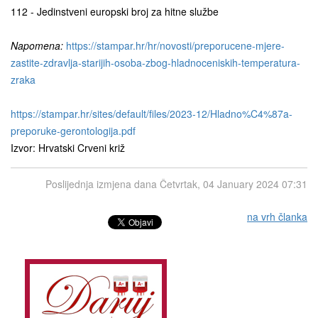
112 - Jedinstveni europski broj za hitne službe
Napomena:
https://stampar.hr/hr/novosti/preporucene-mjere-
zastite-zdravlja-starijih-osoba-zbog-hladnoceniskih-temperatura-
zraka
https://stampar.hr/sites/default/files/2023-12/Hladno%C4%87a-
preporuke-gerontologija.pdf
Izvor: Hrvatski Crveni križ
Poslijednja izmjena dana Četvrtak, 04 January 2024 07:31
na vrh članka