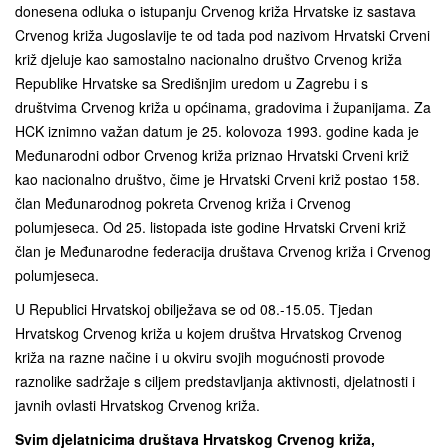
donesena odluka o istupanju Crvenog križa Hrvatske iz sastava
Crvenog križa Jugoslavije te od tada pod nazivom Hrvatski Crveni
križ djeluje kao samostalno nacionalno društvo Crvenog križa
Republike Hrvatske sa Središnjim uredom u Zagrebu i s
društvima Crvenog križa u općinama, gradovima i županijama. Za
HCK iznimno važan datum je 25. kolovoza 1993. godine kada je
Međunarodni odbor Crvenog križa priznao Hrvatski Crveni križ
kao nacionalno društvo, čime je Hrvatski Crveni križ postao 158.
član Međunarodnog pokreta Crvenog križa i Crvenog
polumjeseca. Od 25. listopada iste godine Hrvatski Crveni križ
član je Međunarodne federacija društava Crvenog križa i Crvenog
polumjeseca.
U Republici Hrvatskoj obilježava se od 08.-15.05. Tjedan
Hrvatskog Crvenog križa u kojem društva Hrvatskog Crvenog
križa na razne načine i u okviru svojih mogućnosti provode
raznolike sadržaje s ciljem predstavljanja aktivnosti, djelatnosti i
javnih ovlasti Hrvatskog Crvenog križa.
Svim djelatnicima društava Hrvatskog Crvenog križa,