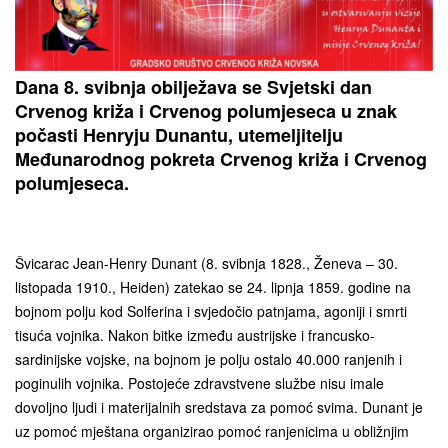
Dana 8. svibnja obilježava se Svjetski dan
Crvenog križa i Crvenog polumjeseca u znak
počasti Henryju Dunantu, utemeljitelju
Međunarodnog pokreta Crvenog križa i Crvenog
polumjeseca.
Švicarac Jean-Henry Dunant (8. svibnja 1828., Ženeva – 30.
listopada 1910., Heiden) zatekao se 24. lipnja 1859. godine na
bojnom polju kod Solferina i svjedočio patnjama, agoniji i smrti
tisuća vojnika. Nakon bitke između austrijske i francusko-
sardinijske vojske, na bojnom je polju ostalo 40.000 ranjenih i
poginulih vojnika. Postojeće zdravstvene službe nisu imale
dovoljno ljudi i materijalnih sredstava za pomoć svima. Dunant je
uz pomoć mještana organizirao pomoć ranjenicima u obližnjim