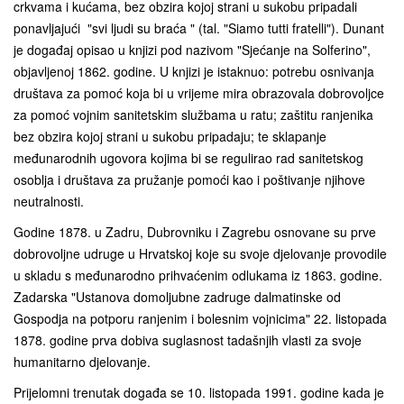
crkvama i kućama, bez obzira kojoj strani u sukobu pripadali
ponavljajući "svi ljudi su braća " (tal. "Siamo tutti fratelli"). Dunant
je događaj opisao u knjizi pod nazivom "Sjećanje na Solferino",
objavljenoj 1862. godine. U knjizi je istaknuo: potrebu osnivanja
društava za pomoć koja bi u vrijeme mira obrazovala dobrovoljce
za pomoć vojnim sanitetskim službama u ratu; zaštitu ranjenika
bez obzira kojoj strani u sukobu pripadaju; te sklapanje
međunarodnih ugovora kojima bi se regulirao rad sanitetskog
osoblja i društava za pružanje pomoći kao i poštivanje njihove
neutralnosti.
Godine 1878. u Zadru, Dubrovniku i Zagrebu osnovane su prve
dobrovoljne udruge u Hrvatskoj koje su svoje djelovanje provodile
u skladu s međunarodno prihvaćenim odlukama iz 1863. godine.
Zadarska "Ustanova domoljubne zadruge dalmatinske od
Gospodja na potporu ranjenim i bolesnim vojnicima" 22. listopada
1878. godine prva dobiva suglasnost tadašnjih vlasti za svoje
humanitarno djelovanje.
Prijelomni trenutak događa se 10. listopada 1991. godine kada je